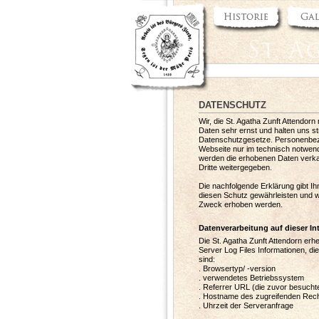
DATENSCHUTZ
Wir, die St. Agatha Zunft Attendor
Daten sehr ernst und halten uns st
Datenschutzgesetze. Personenbez
Webseite nur im technisch notwen
werden die erhobenen Daten verk
Dritte weitergegeben.
Die nachfolgende Erklärung gibt Ih
diesen Schutz gewährleisten und 
Zweck erhoben werden.
Datenverarbeitung auf dieser In
Die St. Agatha Zunft Attendorn erh
Server Log Files Informationen, die
sind:
. Browsertyp/ -version
. verwendetes Betriebssystem
. Referrer URL (die zuvor besuchte
. Hostname des zugreifenden Rech
. Uhrzeit der Serveranfrage