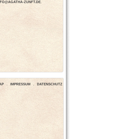
NFO@AGATHA-ZUNFT.DE
.
AP
.
IMPRESSUM
.
DATENSCHUTZ