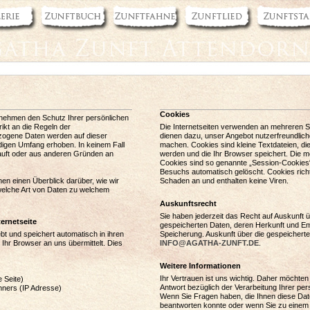
Cookies
n nehmen den Schutz Ihrer persönlichen
rikt an die Regeln der
Die Internetseiten verwenden an mehreren S
ogene Daten werden auf dieser
dienen dazu, unser Angebot nutzerfreundliche
digen Umfang erhoben. In keinem Fall
machen. Cookies sind kleine Textdateien, di
auft oder aus anderen Gründen an
werden und die Ihr Browser speichert. Die 
Cookies sind so genannte „Session-Cookies
Besuchs automatisch gelöscht. Cookies rich
nen einen Überblick darüber, wie wir
Schaden an und enthalten keine Viren.
welche Art von Daten zu welchem
Auskunftsrecht
Sie haben jederzeit das Recht auf Auskunft ü
ternetseite
gespeicherten Daten, deren Herkunft und E
ebt und speichert automatisch in ihren
Speicherung. Auskunft über die gespeicherte
 Ihr Browser an uns übermittelt. Dies
INFO@AGATHA-ZUNFT.DE
.
Weitere Informationen
Ihr Vertrauen ist uns wichtig. Daher möchten
 Seite)
Antwort bezüglich der Verarbeitung Ihrer p
ners (IP Adresse)
Wenn Sie Fragen haben, die Ihnen diese Dat
beantworten konnte oder wenn Sie zu einem P